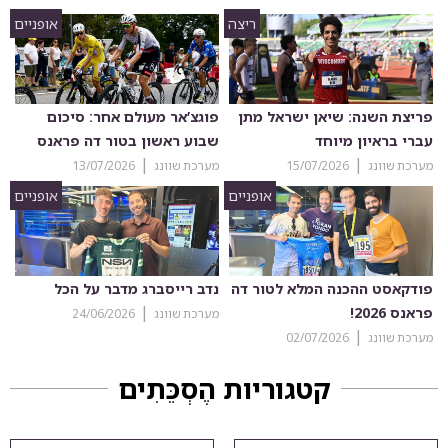
ריצה
אופניים
פריצת השנה: שיאן ישראל מתן
פוגצ’אר מעולם אחר: סיכום
עברי בראיון מיוחד
שבוע ראשון בטור דה פראנס
מערכת שוונג
15/07/2026
מערכת שוונג
13/07/2026
אופניים
אופניים
פודקאסט ההכנה המלא לטור דה
נדב רייסברג מדבר על הכל
פראנס 2026!
מערכת שוונג
24/06/2026
מערכת שוונג
02/07/2026
קטגוריות הֶסְכֵּתִים